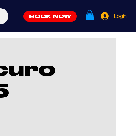
Login
BOOK NOW
curo
5