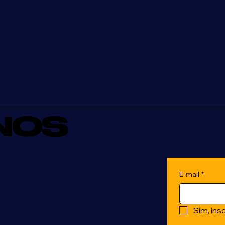
NOS
E-mail
*
Sim, ins