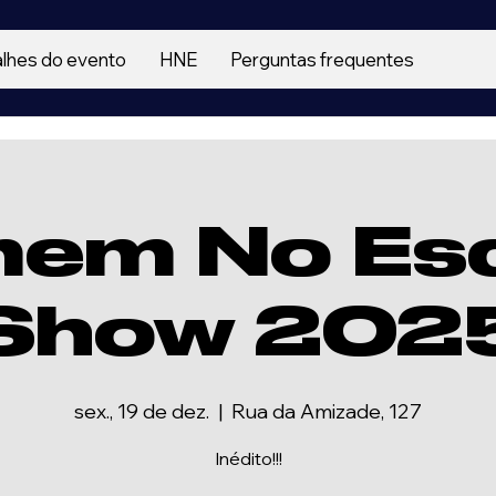
lhes do evento
HNE
Perguntas frequentes
em No Es
Show 202
sex., 19 de dez.
  |  
Rua da Amizade, 127
Inédito!!!